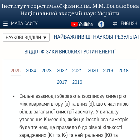
Інститут теоретичної фізики ім. М.М. Боголюбова
Національної академії наук України
МАПА САЙТУ
ENGLISH
НАЙВАЖЛИВІШІ НАУКОВІ РЕЗУЛЬТАТ
НАУКОВІ ВІДДІЛИ
ВІДДІЛ ФІЗИКИ ВИСОКИХ ГУСТИН ЕНЕРГІЇ
2025
2024
2023
2022
2021
2020
2019
2018
2017
2016
Сильні взаємодії зберігають ізоспінову симетрію
між кварками вгору (u) та вниз (d), що є частиною
більш загальної симетрії аромату. У випадку
утворення K-мезонів, якби ця ізоспінова симетрія
була точною, це призвело б до рівної кількості
заряджених (K+ та K-) та нейтральних (K0 та