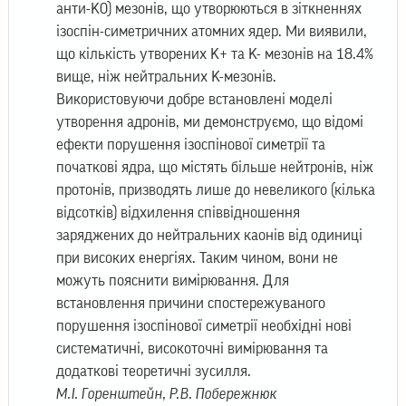
анти-K0) мезонів, що утворюються в зіткненнях
ізоспін-симетричних атомних ядер. Ми виявили,
що кількість утворених K+ та K- мезонів на 18.4%
вище, ніж нейтральних K-мезонів.
Використовуючи добре встановлені моделі
утворення адронів, ми демонструємо, що відомі
ефекти порушення ізоспінової симетрії та
початкові ядра, що містять більше нейтронів, ніж
протонів, призводять лише до невеликого (кілька
відсотків) відхилення співвідношення
заряджених до нейтральних каонів від одиниці
при високих енергіях. Таким чином, вони не
можуть пояснити вимірювання. Для
встановлення причини спостережуваного
порушення ізоспінової симетрії необхідні нові
систематичні, високоточні вимірювання та
додаткові теоретичні зусилля.
М.І. Горенштейн, Р.В. Побережнюк