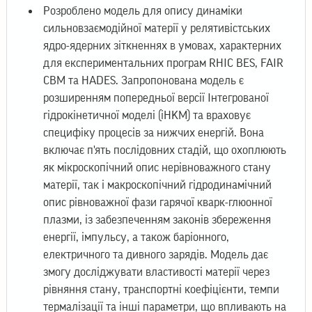
Розроблено модель для опису динаміки
сильновзаємодійної матерії у релятивістських
ядро-ядерних зіткненнях в умовах, характерних
для експериментальних програм RHІC BES, FAІR
CBM та HADES. Запропонована модель є
розширенням попередньої версії Інтегрованої
гідрокінетичної моделі (іHKM) та враховує
специфіку процесів за нижчих енергій. Вона
включає п'ять послідовних стадій, що охоплюють
як мікроскопічний опис нерівноважного стану
матерії, так і макроскопічний гідродинамічний
опис рівноважної фази гарячої кварк-глюонної
плазми, із забезпеченням законів збереження
енергії, імпульсу, а також баріонного,
електричного та дивного зарядів. Модель дає
змогу досліджувати властивості матерії через
рівняння стану, транспортні коефіцієнти, темпи
термалізації та інші параметри, що впливають на