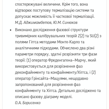
спостережувані величини. Крім того, вона
відтворює поступову термалізацію системи та
допускає можливість її часткової термалізації.
М.Д. Аджимамбетов, Ю.М. Синюков
Виконано дослідження фазової структури
тривимірних калібрувальних теорій Z(2) та SU(2) з
полями Гіггса методами Монте-Карло та
аналітичними підходами. Обчислено два різні
параметри порядку, здатні розрізняти три фази
теорії: (1) оператор Фреденгагена—Марчу, який
використовується для розрізнення фаз
деконфайнменту та конфайнменту/Хіггса, і (2)
оператор Грінсайта—Мацуями, нещодавно
запропонований для розрізнення фаз
конфайнменту та Хіггса. Детально досліджено та
описано фазову діаграму моделі.
О.А. Борисенко