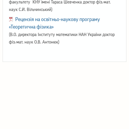
факультету КНУ імені Тараса Шевченка доктор фіз.-мат.
наук С.Й. Вільчинський)
Рецензія на освітньо-наукову програму
«Теоретична фізика»
(В.О. директора Інституту математики НАН України доктор
фіз.-мат. наук О.В. Антонюк)