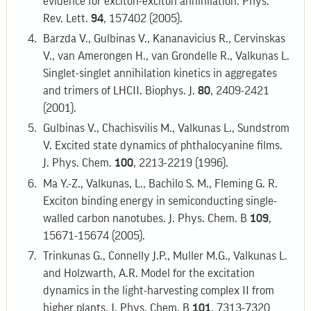
evidence for exciton-exciton annihilation. Phys.
Rev. Lett.
94
, 157402 (2005).
Barzda V., Gulbinas V., Kananavicius R., Cervinskas
V., van Amerongen H., van Grondelle R., Valkunas L.
Singlet-singlet annihilation kinetics in aggregates
and trimers of LHCII. Biophys. J.
80
, 2409-2421
(2001).
Gulbinas V., Chachisvilis M., Valkunas L., Sundstrom
V. Excited state dynamics of phthalocyanine films.
J. Phys. Chem.
100
, 2213-2219 (1996).
Ma Y.-Z., Valkunas, L., Bachilo S. M., Fleming G. R.
Exciton binding energy in semiconducting single-
walled carbon nanotubes. J. Phys. Chem. B
109
,
15671-15674 (2005).
Trinkunas G., Connelly J.P., Muller M.G., Valkunas L.
and Holzwarth, A.R. Model for the excitation
dynamics in the light-harvesting complex II from
higher plants. J. Phys. Chem. B
101
, 7313-7320