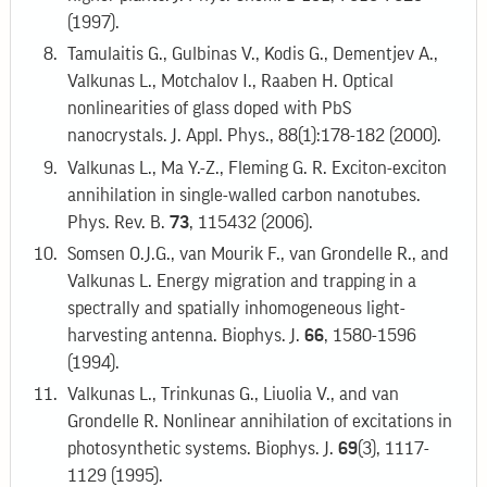
(1997).
Tamulaitis G., Gulbinas V., Kodis G., Dementjev A.,
Valkunas L., Motchalov I., Raaben H. Optical
nonlinearities of glass doped with PbS
nanocrystals. J. Appl. Phys., 88(1):178-182 (2000).
Valkunas L., Ma Y.-Z., Fleming G. R. Exciton-exciton
annihilation in single-walled carbon nanotubes.
Phys. Rev. B.
73
, 115432 (2006).
Somsen O.J.G., van Mourik F., van Grondelle R., and
Valkunas L. Energy migration and trapping in a
spectrally and spatially inhomogeneous light-
harvesting antenna. Biophys. J.
66
, 1580-1596
(1994).
Valkunas L., Trinkunas G., Liuolia V., and van
Grondelle R. Nonlinear annihilation of excitations in
photosynthetic systems. Biophys. J.
69
(3), 1117-
1129 (1995).