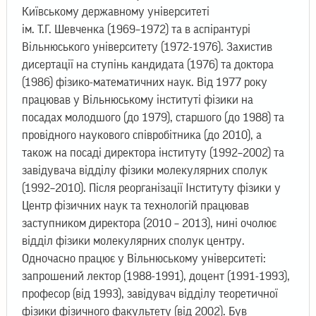
Київському державному університеті
ім. Т.Г. Шевченка (1969–1972) та в аспірантурі
Вільнюського університету (1972-1976). Захистив
дисертації на ступінь кандидата (1976) та доктора
(1986) фізико-математичних наук. Від 1977 року
працював у Вільнюському інституті фізики на
посадах молодшого (до 1979), старшого (до 1988) та
провідного наукового співробітника (до 2010), а
також на посаді директора інституту (1992–2002) та
завідувача відділу фізики молекулярних сполук
(1992–2010). Після реорганізації Інституту фізики у
Центр фізичних наук та технологій працював
заступником директора (2010 – 2013), нині очолює
відділ фізики молекулярних сполук центру.
Одночасно працює у Вільнюському університеті:
запрошений лектор (1988-1991), доцент (1991-1993),
професор (від 1993), завідувач відділу теоретичної
фізики фізичного факультету (від 2002). Був