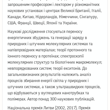
запрошеним професором і лектором у різноманітних
наукових установах і центрах Великої Британії, Італії,
Канади, Китаю, Нідерландів, Німеччини, Сінгапуру,
США, Франції, Швеції, Японії та України.
Наукові дослідження стосуються переносу
енергетичних збуджень та генерації заряду в
природних і штучних молекулярних системах та
напівпровідних матеріалах; теорії протонного та
іонного переносу в протеїнах; спектроскопії
молекулярних структур та біологічних макромолекул;
невпорядкованих систем; теорії екситонів. До
загальновизнаних результатів належить аналіз
процесів збирання енергії світла у природних і
штучних системах, а також ультрашвидких процесів,
що відбуваються у вуглецевих нанотрубках та
полімерах. Автор понад 300 наукових публікацій.
Національна премія Литви (2002, 2017). Премія