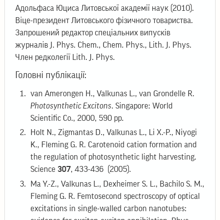
Адольфаса Юциса Литовської академії наук (2010).
Віце-президент Литовського фізичного товариства.
Запрошений редактор спеціальних випусків
журналів J. Phys. Chem., Chem. Phys., Lith. J. Phys.
Член редколегії Lith. J. Phys.
Головні публікації:
van Amerongen H., Valkunas L., van Grondelle R.
Photosynthetic Excitons
. Singapore: World
Scientific Co., 2000, 590 pp.
Holt N., Zigmantas D., Valkunas L., Li X.-P., Niyogi
K., Fleming G. R. Carotenoid cation formation and
the regulation of photosynthetic light harvesting.
Science
307
, 433-436 (2005).
Ma Y.-Z., Valkunas L., Dexheimer S. L., Bachilo S. M.,
Fleming G. R. Femtosecond spectroscopy of optical
excitations in single-walled carbon nanotubes: