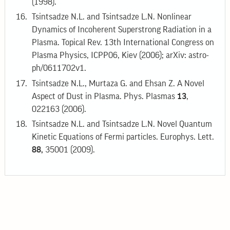
(1998).
Tsintsadze N.L. and Tsintsadze L.N. Nonlinear
Dynamics of Incoherent Superstrong Radiation in a
Plasma. Topical Rev. 13th International Congress on
Plasma Physics, ICPP06, Kiev (2006); arXiv: astro-
ph/0611702v1.
Tsintsadze N.L., Murtaza G. and Ehsan Z. A Novel
Aspect of Dust in Plasma. Phys. Plasmas
13
,
022163 (2006).
Tsintsadze N.L. and Tsintsadze L.N. Novel Quantum
Kinetic Equations of Fermi particles. Europhys. Lett.
88,
35001 (2009).