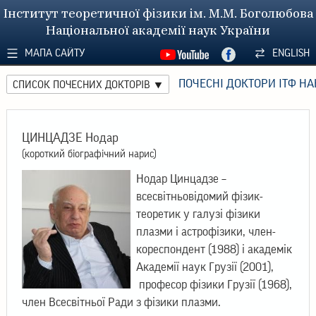
Інститут теоретичної фізики ім. М.М. Боголюбова
Національної академії наук України
МАПА САЙТУ
ENGLISH
ПОЧЕСНІ ДОКТОРИ ІТФ НА
СПИСОК ПОЧЕСНИХ ДОКТОРІВ
ЦИНЦАДЗЕ Нодар
(короткий біографічний нарис)
Нодар Цинцадзе –
всесвітньовідомий фізик-
теоретик у галузі фізики
плазми і астрофізики, член-
кореспондент (1988) і академік
Академії наук Грузії (2001),
професор фізики Грузії (1968),
член Всесвітньої Ради з фізики плазми.