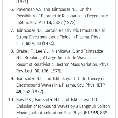
(1971).
Paverman V.S. and Tsintsadze N.L. On the
Possibility of Parametric Resonance in Degenerate
InSb-n. Sov. PTT
14
, 3427 (1972).
Tsintsadze N.L. Certain Relativistic Effects Due to
Strong Electromagnetic Fields in Plasma. Phys.
Lett.
50
A, 33 (1974).
Drake J.F., Lee Y.L., Nishikawa K. and Tsintsadze
N.L. Breaking of Large-Amplitude Waves as a
Result of Relativistic Electron Mass Variation. Phys.
Rev. Lett.
36
, 196 (1976).
Tsintsadze N.L. and Tskhakaya D.D. On Theory of
Electrosound Waves in a Plasma. Sov. Phys. JETP
45
, 252 (1977).
Kaw P.K., Tsintsadze N.L. and Tskhakaya D.D.
Emission of Ion-Sound Waves by a Langmuir Soliton
Moving with Acceleration. Sov. Phys. JETP
55
, 839