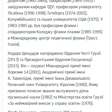
доцентом (1960-1869), професором (1969-1993) і
завідувачем кафедри ТДУ; професором університету
Лісабона (1996-1998), Гетеборга (1974-2002),
Колумбійського та інших університетів США (1975). У
1983-1985 рр. був професором фізики і
співдиректором Коледжу фізики плазми (1985-1995)
в Міжнародному центрі теоретичної фізики (Трієст,
Італія).
Нодара Цинцадзе нагороджено Орденом Честі Грузії
(2013) та Президентським Орденом Ексцеленції
(2015). Він ‒ лауреат Міжнародної премії імені
Хорезми 14 (2001), Академічної премії імені
А. Тавхелідзе, премії імені Івана Джавахішвілі;
Почесний член Університету Хіросіми (1990). Йому
присвоєно почесне звання заслуженого діяча
грузинської науки (1982) та Міністерства освіти Грузії
«За неймовірний внесок у справу освіти» (1976).