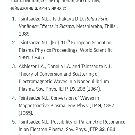
Проф. Цинцадзе – автор понад 300 статей,
найважливішими з яких є:
Tsintsadze N.L., Tskhakaya D.D.
Relativistic
Nonlinear Effects in Plasma
, Metsniereba, Tbilisi,
1989.
th
Tsintsadze N.L. (Ed). 10
European School on
Plasma Physics Proceedings. World Scientific,
1991, 584 p.
Akhiezer I.A., Danelia I.A. and Tsintsadze N.L.
Theory of Conversion and Scattering of
Electromagnetic Waves in a Nonequilibrium
Plasma. Sov. Phys. JETP
19
, 208 (1964).
Tsintsadze N.L. Conversion of Waves in
Magnetoactive Plasma. Sov. Phys. JTP
9,
1397
(1965).
Tsintsadze N.L. Possibility of Parametric Resonance
in an Electron Plasma. Sov. Phys. JETP
32
, 684