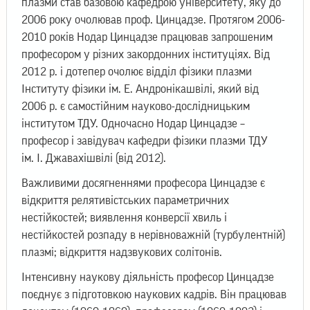
плазми став базовою кафедрою університету, яку до
2006 року очолював проф. Цинцадзе. Протягом 2006-
2010 років Нодар Цинцадзе працював запрошеним
професором у різних закордонних інституціях. Від
2012 р. і дотепер очолює відділ фізики плазми
Інституту фізики ім. Е. Андронікашвілі, який від
2006 р. є самостійним науково-дослідницьким
інститутом ТДУ. Одночасно Нодар Цинцадзе –
професор і завідувач кафедри фізики плазми ТДУ
ім. І. Джавахішвілі (від 2012).
Важливими досягненнями професора Цинцадзе є
відкриття релятивістських параметричних
нестійкостей; виявлення конверсії хвиль і
нестійкостей розпаду в нерівноважній (турбулентній)
плазмі; відкриття надзвукових солітонів.
Інтенсивну наукову діяльність професор Цинцадзе
поєднує з підготовкою наукових кадрів. Він працював