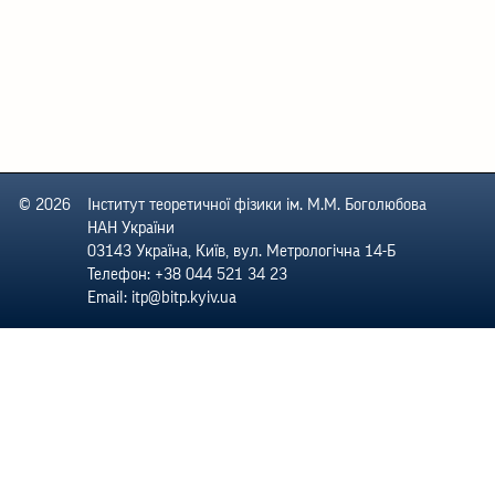
© 2026
Інститут теоретичної фізики ім. М.М. Боголюбова
НАН України
03143 Україна, Київ, вул. Метрологічна 14-Б
Телефон: +38 044 521 34 23
Email: itp@bitp.kyiv.ua