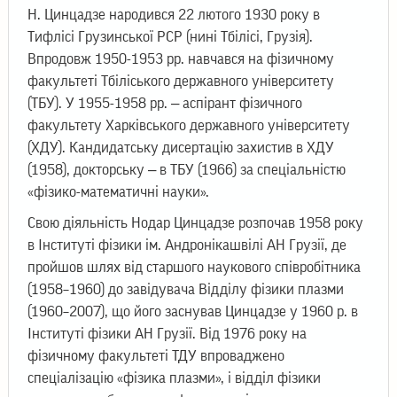
Н. Цинцадзе народився 22 лютого 1930 року в
Тифлісі Грузинської РСР (нині Тбілісі, Грузія).
Впродовж 1950-1953 рр. навчався на фізичному
факультеті Тбіліського державного університету
(ТБУ). У 1955-1958 рр. ‒ аспірант фізичного
факультету Харківського державного університету
(ХДУ). Кандидатську дисертацію захистив в ХДУ
(1958), докторську ‒ в ТБУ (1966) за спеціальністю
«фізико-математичні науки».
Свою діяльність Нодар Цинцадзе розпочав 1958 року
в Інституті фізики ім. Андронікашвілі АН Грузії, де
пройшов шлях від старшого наукового співробітника
(1958–1960) до завідувача Відділу фізики плазми
(1960–2007), що його заснував Цинцадзе у 1960 р. в
Інституті фізики АН Грузії. Від 1976 року на
фізичному факультеті ТДУ впроваджено
спеціалізацію «фізика плазми», і відділ фізики