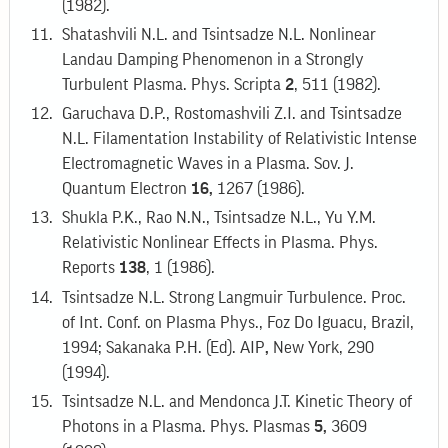
(1982).
Shatashvili N.L. and Tsintsadze N.L. Nonlinear
Landau Damping Phenomenon in a Strongly
Turbulent Plasma. Phys. Scripta
2
, 511 (1982).
Garuchava D.P., Rostomashvili Z.I. and Tsintsadze
N.L. Filamentation Instability of Relativistic Intense
Electromagnetic Waves in a Plasma. Sov. J.
Quantum Electron
16,
1267 (1986).
Shukla P.K., Rao N.N., Tsintsadze N.L., Yu Y.M.
Relativistic Nonlinear Effects in Plasma. Phys.
Reports
138
, 1 (1986).
Tsintsadze N.L. Strong Langmuir Turbulence. Proc.
of Int. Conf. on Plasma Phys., Foz Do Iguacu, Brazil,
1994; Sakanaka P.H. (Ed). AIP
,
New York, 290
(1994).
Tsintsadze N.L. and Mendonca J.T. Kinetic Theory of
Photons in a Plasma. Phys. Plasmas
5,
3609