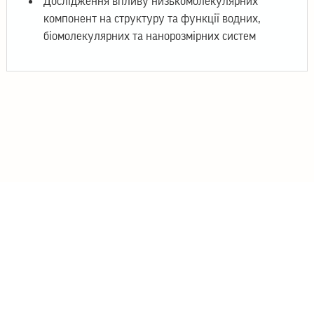
Дослідження впливу низькомолекулярних
компонент на структуру та функції водних,
біомолекулярних та нанорозмірних систем
© 2026
Інститут теоретичної фізики ім. М.М. Боголюбова
НАН України
03143 Україна, Київ, вул. Метрологічна 14-Б
Телефон: +38 044 521 34 23
Email: itp@bitp.kyiv.ua