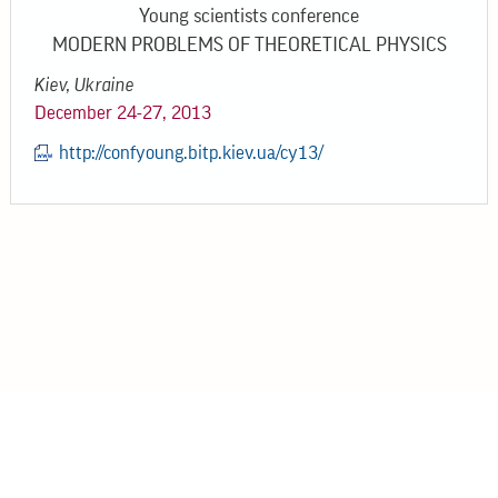
Young scientists conference
MODERN PROBLEMS OF THEORETICAL PHYSICS
Kiev, Ukraine
December 24-27, 2013
http://confyoung.bitp.kiev.ua/cy13/
© 2026
Інститут теоретичної фізики ім. М.М. Боголюбова
НАН України
03143 Україна, Київ, вул. Метрологічна 14-Б
Телефон: +38 044 521 34 23
Email: itp@bitp.kyiv.ua