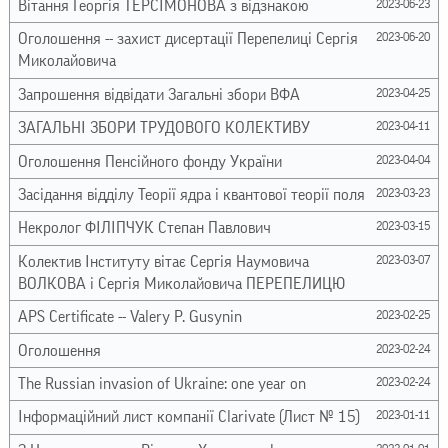
Вітання Георгія ТЕРСІМОНОВА з відзнакою
2023-06-23
Оголошення -- захист дисертації Перепелиці Сергія
2023-06-20
Миколайовича
Запрошення відвідати Загальні збори ВФА
2023-04-25
ЗАГАЛЬНІ ЗБОРИ ТРУДОВОГО КОЛЕКТИВУ
2023-04-11
Оголошення Пенсійного фонду України
2023-04-04
Засідання відділу Теорії ядра і квантової теорії поля
2023-03-23
Некролог ФІЛІПЧУК Степан Павлович
2023-03-15
Колектив Інституту вітає Сергія Наумовича
2023-03-07
ВОЛКОВА і Сергія Миколайовича ПЕРЕПЕЛИЦЮ
APS Certificate -- Valery P. Gusynin
2023-02-25
Оголошення
2023-02-24
The Russian invasion of Ukraine: one year on
2023-02-24
Інформаційний лист компанії Clarivate (Лист № 15)
2023-01-11