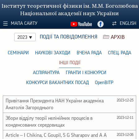
Інститут теоретичної фізики ім. М.М. Боголюбова
Національної академії наук України
МАПА САЙТУ
ENGLISH
ПОДІЇ ТА ПОВІДОМЛЕННЯ
АРХІВ
2023
СЕМІНАРИ
НАУКОВІ ЗАХОДИ
ВЧЕНА РАДА
СПЕЦ. РАДА
ІНШІ ПОДІЇ
АСПІРАНТУРА
ГРАНТИ І КОНКУРСИ
КОНКУРСИ ВАКАНТНИХ ПОСАД
OpenBITP
Привітання Президента НАН України академіка
2023-12-25
Анатолія Загороднього
Збори відділу теорії нелінійних процесів в
2023-12-11
конденсованих середовищах
Article -- I Chikina, C Goupil, S G Sharapov and A A
2023-12-06