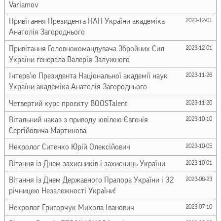
Varlamov
Привітання Президента НАН України академіка
2023-12-01
Анатолія Загороднього
Привітання Головнокомандувача Збройних Сил
2023-12-01
України генерала Валерія Залужного
Інтервʼю Президента Національної академії наук
2023-11-26
України академіка Анатолія Загороднього
Четвертий курс проєкту BOOSTalent
2023-11-20
Вітальний наказ з приводу ювілею Євгенія
2023-10-10
Сергійовича Мартинова
Некролог Ситенко Юрій Олексійович
2023-10-05
Вітання із Днем захисників і захисниць України
2023-10-01
Вітання із Днем Державного Прапора України і 32
2023-08-23
річницею Незалежності України!
Некролог Григорчук Микола Іванович
2023-07-10