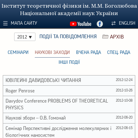
Інститут теоретичної фізики ім. М.М. Боголюбова
Національної академії наук України
МАПА САЙТУ
ENGLISH
ПОДІЇ ТА ПОВІДОМЛЕННЯ
АРХІВ
2012
СЕМІНАРИ
НАУКОВІ ЗАХОДИ
ВЧЕНА РАДА
СПЕЦ. РАДА
ІНШІ ПОДІЇ
ЮВІЛЕЙНІ ДАВИДОВСЬКІ ЧИТАННЯ
2012-12-24
Roger Penrose
2012-10-26
Davydov Conference PROBLEMS OF THEORETICAL
2012-10-08
PHYSICS
Наукові збори -- О.В. Гомонай
2012-06-20
Семінар Перспективні дослідження молекулярних і
2012-06-15
біологічних наносистем