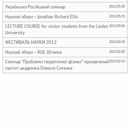
Українсько-Російський семінар
2012-05-30
Наукові збори -- Jonathan Richard Ellis
2012-05-15
LECTURE COURSE for visitor students from the Leiden
2012-05-04
University
ФЕСТИВАЛЬ НАУКИ 2012
2012-04-19
Наукові збори -- Ю.В. Штанов
2012-02-29
Семінар "Проблеми теоретичної фізики" присвячений
2012-02-13
пам'яті академіка Олексія Ситенка