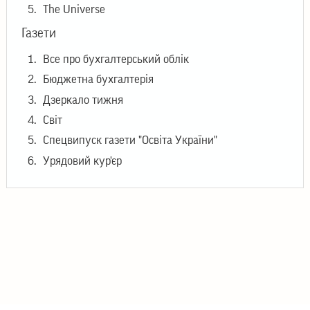
The Universe
Газети
Все про бухгалтерський облік
Бюджетна бухгалтерія
Дзеркало тижня
Світ
Спецвипуск газети "Освiта України"
Урядовий кур'єр
© 2026
Інститут теоретичної фізики ім. М.М. Боголюбова
НАН України
03143 Україна, Київ, вул. Метрологічна 14-Б
Телефон: +38 044 521 34 23
Email: itp@bitp.kyiv.ua