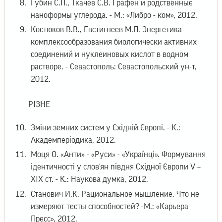
Губин С.П., Ткачев С.В. Графен и родственные
наноформы углерода. - М.: «Либро - ком», 2012.
Костюков В.В., Евстигнеев М.П. Энергетика
комплексообразования биологически активних
соединений и нуклеиновых кислот в водном
растворе. - Севастополь: Севастопольский ун-т,
2012.
РІЗНЕ
Зміни земних систем у Східній Європі. - К.:
Академперіодика, 2012.
Моця О. «Анти» - «Руси» - «Українці». Формування
ідентичності у слов'ян півдня Східної Європи V –
XIX ст. - К.: Наукова думка, 2012.
Станович И.К. Рациональное мышление. Что не
измеряют тесты способностей? -М.: «Карьера
Пресс», 2012.