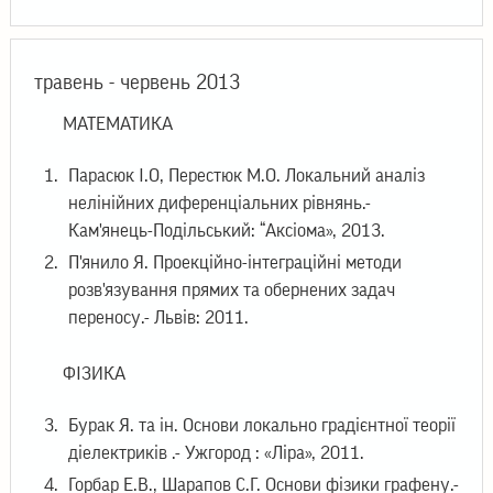
травень - червень 2013
МАТЕМАТИКА
Парасюк І.О, Перестюк М.О. Локальний аналіз
нелінійних диференціальних рівнянь.-
Кам'янець-Подільський: “Аксіома», 2013.
П'янило Я. Проекційно-інтеграційні методи
розв'язування прямих та обернених задач
переносу.- Львів: 2011.
ФІЗИКА
Бурак Я. та ін. Основи локально градієнтної теорії
діелектриків .- Ужгород : «Ліра», 2011.
Горбар Е.В., Шарапов С.Г. Основи фізики графену.-