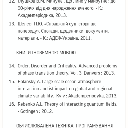
Глушков В.М. Минуле , що лине у майбутнє : до
90-річчя від дня народження вченого. - К.:
Академперіодика, 2013.
Шелест П.Ю. «Справжній суд історії ще
попереду». Спогади, щоденники, документи,
матеріали. - К.: АДЕФ-Україна, 2011.
КНИГИ ІНОЗЕМНОЮ МОВОЮ
Order, Disorder and Criticality. Advanced problems
of phase transition theory. Vol. 3. Danvers : 2013.
Polansky A. Large-scale ocean-atmosphere
interaction and ist іmpact on global and regional
climate variability.- Kyiv : Akademperiodyka, 2013.
Rebenko A.L. Theory of interacting quantum fields.
- Gotingen : 2012.
ОБЧИСЛЮВАЛЬНА ТЕХНІКА, ПРОГРАМУВАННЯ