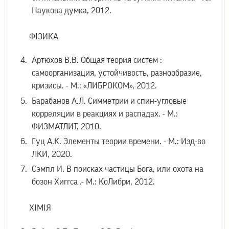
Наукова думка, 2012.
ФІЗИКА
Артюхов В.В. Общая теория систем :
самоорганизация, устойчивость, разнообразие,
кризисы. - М.: «ЛИБРОКОМ», 2012.
Барабанов А.Л. Симметрии и спин-угловые
корреляции в реакциях и распадах. - М.:
ФИЗМАТЛИТ, 2010.
Гуц А.К. Элементы теории времени. - М.: Изд-во
ЛКИ, 2020.
Сэмпл И. В поисках частицы Бога, или охота на
бозон Хиггса .- М.: КоЛибри, 2012.
ХІМІЯ