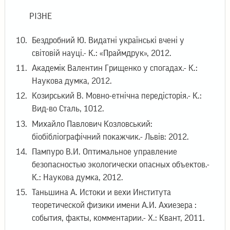
РІЗНЕ
Бездробний Ю. Видатні українські вчені у
світовій науці.- К.: «Праймдрук», 2012.
Академік Валентин Грищенко у спогадах.- К.:
Наукова думка, 2012.
Козирський В. Мовно-етнічна передісторія.- К.:
Вид-во Сталь, 1012.
Михайло Павлович Козловський:
біобібліографічний покажчик.- Львів: 2012.
Пампуро В.И. Оптимальное управление
безопасностью экологически опасных объектов.-
К.: Наукова думка, 2012.
Таньшина А. Истоки и вехи Института
теоретической физики имени А.И. Ахиезера :
события, факты, комментарии.- Х.: Квант, 2011.