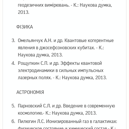
геодезичних вимірювань. - К.: Наукова думка,
2013.
ФІЗИКА
Омельянчук А.Н. и др. Квантовые когерентные
явления в джосефсоновских кубитах. - К.:
Наукова думка, 2013.
Рощупкин С.П. и др. Эффекты квантовой
электродинамики в сильных импульсных
лазерных полях. - К.: Наукова думка, 2013.
АСТРОНОМІЯ
Парновский С.Л. и др. Введение в современную
космологию.- К.: Наукова думка, 2013.
Пилюгин Л.С. Ионизированный газ в галактиках:
физическое состояние и химический состав.- К.: