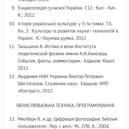
Енциклопедія сучасної України. Т.12 : Кал – Киї.-
К.: 2012.
Історія української культури: у 5-ти томах. Т.5.
Кн..3 : Культура та розвиток науки і технологій в
Україні.- К.: Наукова думка, 2012
Таньшина А. Истоки и вехи Института
теоретической физики имени А.И.Ахиезера.
События, факты, комментарии.- Харьков: Квант,
2011.
Академик НАН Украины Виктор Петрович
Шестопалов. Служение наук.- Харьков: ИПП
«Контраст», 2012
ОБЧИСЛЮВАЛЬНА ТЕХНІКА, ПРОГРАМУВАННЯ
Милберн К. и др. Цифровая фотография. Библия
пользователя.- Пер. с англ.- М., СПб, К.: 2004.