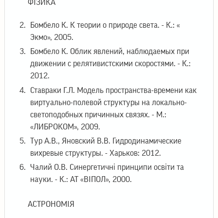
ФІЗИКА
Бомбело К. К теории о природе света. - К.: «
Экмо», 2005.
Бомбело К. Облик явлений, наблюдаемых при
движении с релятивистскими скоростями. - К.:
2012.
Ставраки Г.Л. Модель пространства-времени как
виртуально-полевой структуры на локально-
светоподобных причинных связях. - М.:
«ЛИБРОКОМ», 2009.
Тур А.В., Яновский В.В. Гидродинамические
вихревые структуры. - Харьков: 2012.
Чалий О.В. Синергетичні принципи освіти та
науки. - К.: АТ «ВІПОЛ», 2000.
АСТРОНОМІЯ