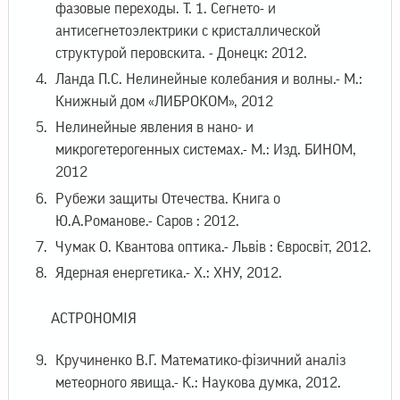
фазовые переходы. Т. 1. Сегнето- и
антисегнетоэлектрики с кристаллической
структурой перовскита. - Донецк: 2012.
Ланда П.С. Нелинейные колебания и волны.- М.:
Книжный дом «ЛИБРОКОМ», 2012
Нелинейные явления в нано- и
микрогетерогенных системах.- М.: Изд. БИНОМ,
2012
Рубежи защиты Отечества. Книга о
Ю.А.Романове.- Саров : 2012.
Чумак О. Квантова оптика.- Львів : Євросвіт, 2012.
Ядерная енергетика.- Х.: ХНУ, 2012.
АСТРОНОМІЯ
Кручиненко В.Г. Математико-фізичний аналіз
метеорного явища.- К.: Наукова думка, 2012.