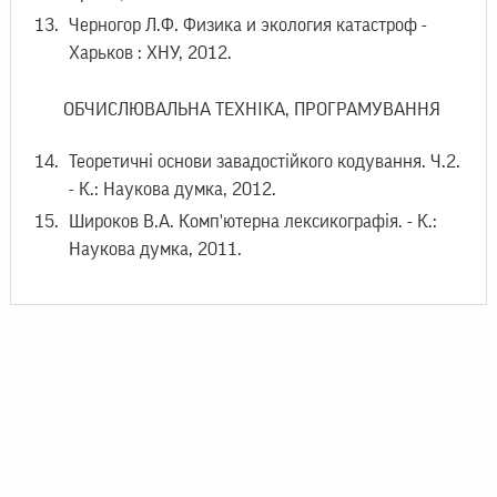
Черногор Л.Ф. Физика и экология катастроф -
Харьков : ХНУ, 2012.
ОБЧИСЛЮВАЛЬНА ТЕХНІКА, ПРОГРАМУВАННЯ
Теоретичні основи завадостійкого кодування. Ч.2.
- К.: Наукова думка, 2012.
Широков В.А. Комп'ютерна лексикографія. - К.:
Наукова думка, 2011.
© 2026
Інститут теоретичної фізики ім. М.М. Боголюбова
НАН України
03143 Україна, Київ, вул. Метрологічна 14-Б
Телефон: +38 044 521 34 23
Email: itp@bitp.kyiv.ua